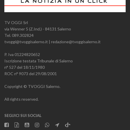
TV OGGI Srl
via Wenner 5 (Z.Ind.) - 84131 Salerno
Tel. 089.302824
tvoggi@tvoggisalerno.it | redazione@tvoggisalerno.it
P. Iva 01224820652
Iscrizione testata Tribunale di Salerno
n° 527 del 18/11/1980
ROC n° 9073 del 29/08/2001
Copyright © TVOGGI Salerno.
All rights reserved.
SEGUICI SUI SOCIAL