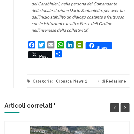
dei Carabinieri, nella persona del Comandante
della locale stazione Dario Santaniello, per aver fin
dall’inizio stabilito un dialogo costante e fruttuoso
con le Istituzioni e le altre Forze dell’Ordine
nell’interesse della collettività”.
Facebook
Twitter
Email
WhatsApp
LinkedIn
PrintFriendly
Share
Condividi
Post
Categorie:
Cronaca
,
News 1
/
di
Redazione
Articoli correlati '