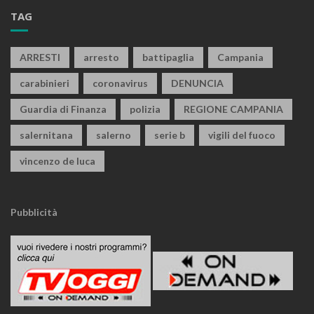
TAG
ARRESTI
arresto
battipaglia
Campania
carabinieri
coronavirus
DENUNCIA
Guardia di Finanza
polizia
REGIONE CAMPANIA
salernitana
salerno
serie b
vigili del fuoco
vincenzo de luca
Pubblicità