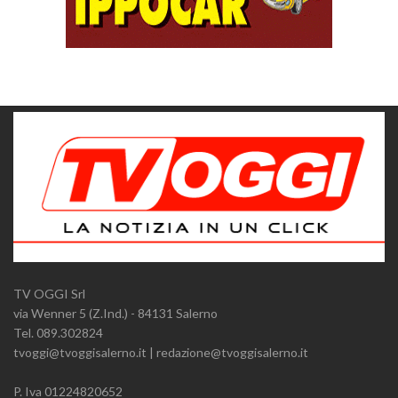
TV OGGI Srl
via Wenner 5 (Z.Ind.) - 84131 Salerno
Tel. 089.302824
tvoggi@tvoggisalerno.it | redazione@tvoggisalerno.it
P. Iva 01224820652