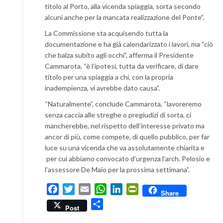
titolo al Porto, alla vicenda spiaggia, sorta secondo
alcuni anche per la mancata realizzazione del Ponte”.
La Commissione sta acquisendo tutta la
documentazione e ha già calendarizzato i lavori, ma “ciò
che balza subito agli occhi”, afferma il Presidente
Cammarota, “è l’ipotesi, tutta da verificare, di dare
titolo per una spiaggia a chi, con la propria
inadempienza, vi avrebbe dato causa”.
“Naturalmente”, conclude Cammarota, “lavoreremo
senza caccia alle streghe o pregiudizi di sorta, ci
mancherebbe, nel rispetto dell’interesse privato ma
ancor di più, come compete, di quello pubblico, per far
luce su una vicenda che va assolutamente chiarita e
per cui abbiamo convocato d’urgenza l’arch. Pelosio e
l’assessore De Maio per la prossima settimana”.
Facebook
Twitter
Email
WhatsApp
LinkedIn
PrintFriendly
Share
Condividi
Post