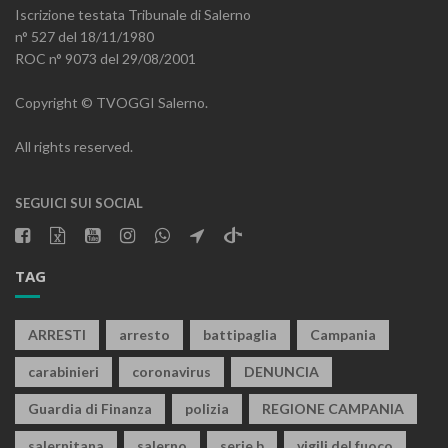
Iscrizione testata Tribunale di Salerno
n° 527 del 18/11/1980
ROC n° 9073 del 29/08/2001
Copyright © TVOGGI Salerno.
All rights reserved.
SEGUICI SUI SOCIAL
TAG
ARRESTI
arresto
battipaglia
Campania
carabinieri
coronavirus
DENUNCIA
Guardia di Finanza
polizia
REGIONE CAMPANIA
salernitana
salerno
serie b
vigili del fuoco