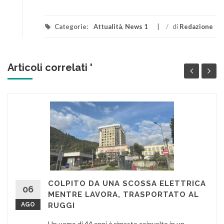
Categorie:
Attualità
,
News 1
/
di
Redazione
Articoli correlati '
COLPITO DA UNA SCOSSA ELETTRICA
06
MENTRE LAVORA, TRASPORTATO AL
AGO
RUGGI
Un uomo di 44 anni è rimasto coinvolto in un