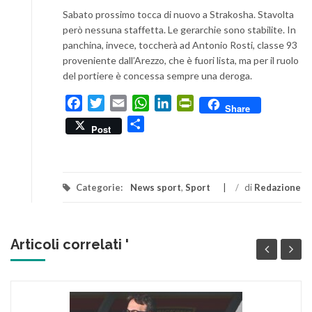
Sabato prossimo tocca di nuovo a Strakosha. Stavolta
però nessuna staffetta. Le gerarchie sono stabilite. In
panchina, invece, toccherà ad Antonio Rosti, classe 93
proveniente dall’Arezzo, che è fuori lista, ma per il ruolo
del portiere è concessa sempre una deroga.
Facebook
Twitter
Email
WhatsApp
LinkedIn
PrintFriendly
Share
Condividi
Post
Categorie:
News sport
,
Sport
/
di
Redazione
Articoli correlati '