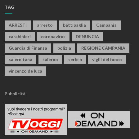
TAG
ARRESTI
arresto
battipaglia
Campania
carabinieri
coronavirus
DENUNCIA
Guardia di Finanza
polizia
REGIONE CAMPANIA
salernitana
salerno
serie b
vigili del fuoco
vincenzo de luca
Pubblicità