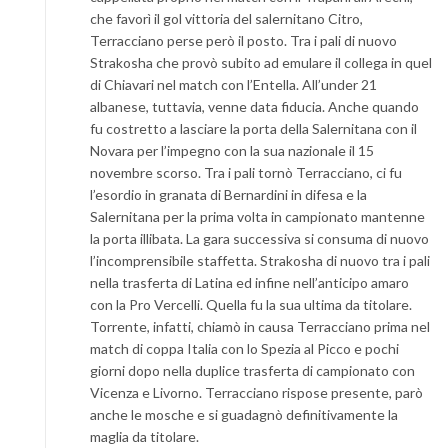
che favorì il gol vittoria del salernitano Citro,
Terracciano perse però il posto. Tra i pali di nuovo
Strakosha che provò subito ad emulare il collega in quel
di Chiavari nel match con l’Entella. All’under 21
albanese, tuttavia, venne data fiducia. Anche quando
fu costretto a lasciare la porta della Salernitana con il
Novara per l’impegno con la sua nazionale il 15
novembre scorso. Tra i pali tornò Terracciano, ci fu
l’esordio in granata di Bernardini in difesa e la
Salernitana per la prima volta in campionato mantenne
la porta illibata. La gara successiva si consuma di nuovo
l’incomprensibile staffetta. Strakosha di nuovo tra i pali
nella trasferta di Latina ed infine nell’anticipo amaro
con la Pro Vercelli. Quella fu la sua ultima da titolare.
Torrente, infatti, chiamò in causa Terracciano prima nel
match di coppa Italia con lo Spezia al Picco e pochi
giorni dopo nella duplice trasferta di campionato con
Vicenza e Livorno. Terracciano rispose presente, parò
anche le mosche e si guadagnò definitivamente la
maglia da titolare.