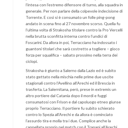
l’intesa con l’estremo difensore di turno, alla squadra in
generale. Per non parlare della colpevole indecisione di
Torrente. E così si è consumato un folle ping-pong
andato in scena fino al 27 novembre scorso. Quella fu
l’ultima volta di Strakosha titolare contro la Pro Vercelli
nella brutta sconfitta interna contro l’undici di
Foscarini. Da allora in poi, Terracciano ha indossato i
guantoni titolari che sarà costretto a togliere – gioco
forza per squalifica – sabato prossimo nella terra dei
ciclopi.
Strakosha è giunto a Salerno dalla Lazio ed è subito
stato gettato nella mischia nelle prime due uscite
stagionali contro l’Avellino all’Arechi ed il Brescia in
trasferta. La Salernitana, però, prese in extremis un
altro portiere dal Catania dopo il mordi e fuggi
consumatosi con Frison e dal capoluogo etneo giunse
proprio Terracciano. Il portiere fu subito schierato
contro lo Spezia all’Arechi e da allora è cominciato
l’assurdo tira e molla tra i due. Complice anche la
cappellata proprio nel match con il Trapani all’Arechi,