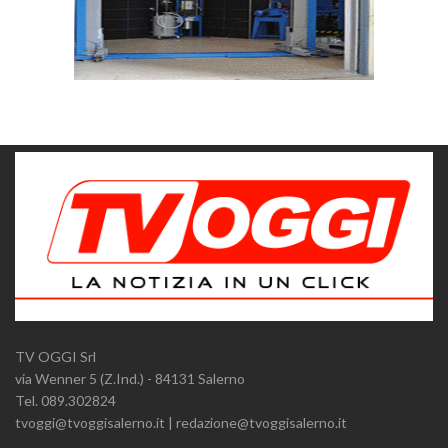
TV OGGI Srl
via Wenner 5 (Z.Ind.) - 84131 Salerno
Tel. 089.302824
tvoggi@tvoggisalerno.it | redazione@tvoggisalerno.it