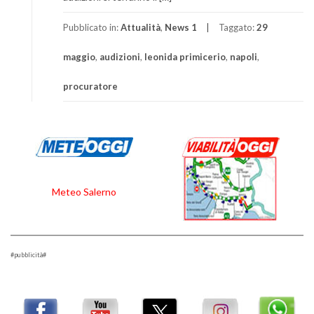
Pubblicato in:
Attualità
,
News 1
Taggato:
29
maggio
,
audizioni
,
leonida primicerio
,
napoli
,
procuratore
Meteo Salerno
#pubblicità#