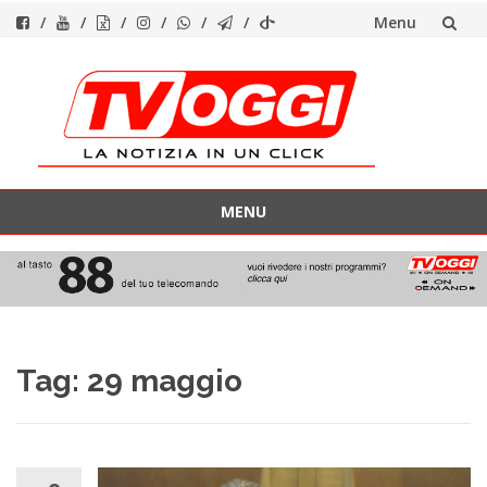
Menu
Vai
al
contenuto
MENU
Vai
al
contenuto
Tag:
29 maggio