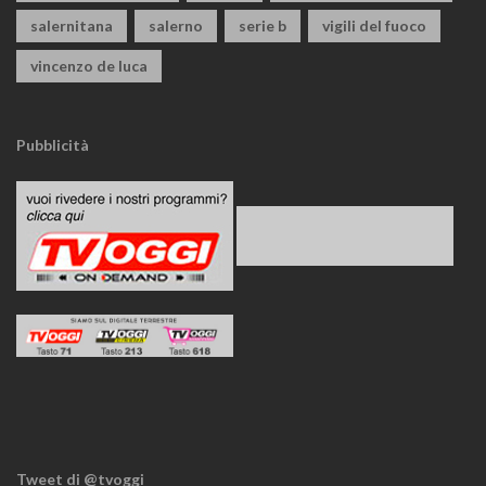
salernitana
salerno
serie b
vigili del fuoco
vincenzo de luca
Pubblicità
Tweet di @tvoggi