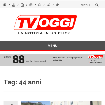
Menu
Vai
al
contenuto
MENU
Vai
al
contenuto
Tag:
44 anni