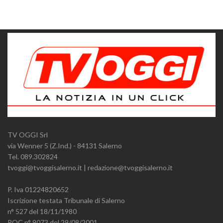
TV OGGI Srl
via Wenner 5 (Z.Ind.) - 84131 Salerno
Tel. 089.302824
tvoggi@tvoggisalerno.it | redazione@tvoggisalerno.it
P. Iva 01224820652
Iscrizione testata Tribunale di Salerno
n° 527 del 18/11/1980
ROC n° 9073 del 29/08/2001