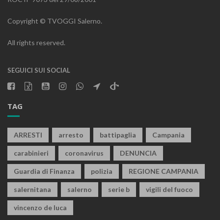
Copyright © TVOGGI Salerno.
All rights reserved.
SEGUICI SUI SOCIAL
TAG
ARRESTI
arresto
battipaglia
Campania
carabinieri
coronavirus
DENUNCIA
Guardia di Finanza
polizia
REGIONE CAMPANIA
salernitana
salerno
serie b
vigili del fuoco
vincenzo de luca