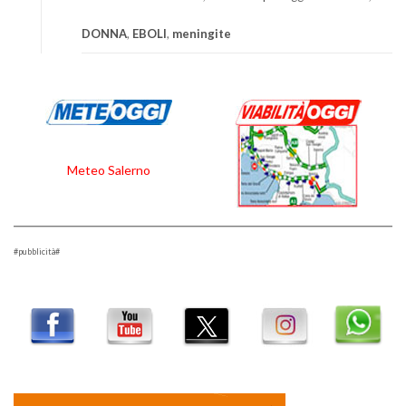
DONNA
,
EBOLI
,
meningite
Meteo Salerno
#pubblicità#