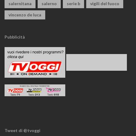
salernitana
salerno
serie b
vigili del fuoco
vincenzo de luca
Pubblicità
Tweet di @tvoggi