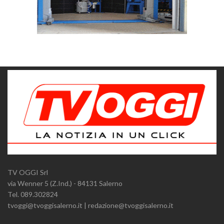
TV OGGI Srl
via Wenner 5 (Z.Ind.) - 84131 Salerno
Tel. 089.302824
tvoggi@tvoggisalerno.it | redazione@tvoggisalerno.it