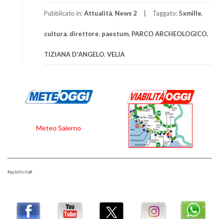
Pubblicato in:
Attualità
,
News 2
Taggato:
5xmille
,
cultura
,
direttore
,
paestum
,
PARCO ARCHEOLOGICO
,
TIZIANA D'ANGELO
,
VELIA
Meteo Salerno
#pubblicità#