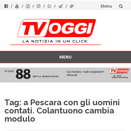
Menu
Vai
al
contenuto
MENU
Vai
al
contenuto
Tag:
a Pescara con gli uomini
contati. Colantuono cambia
modulo