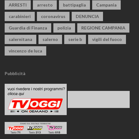
ARRESTI
arresto
battipaglia
Campania
carabinieri
coronavirus
DENUNCIA
Guardia di Finanza
polizia
REGIONE CAMPANIA
salernitana
salerno
serie b
vigili del fuoco
vincenzo de luca
Pubblicità