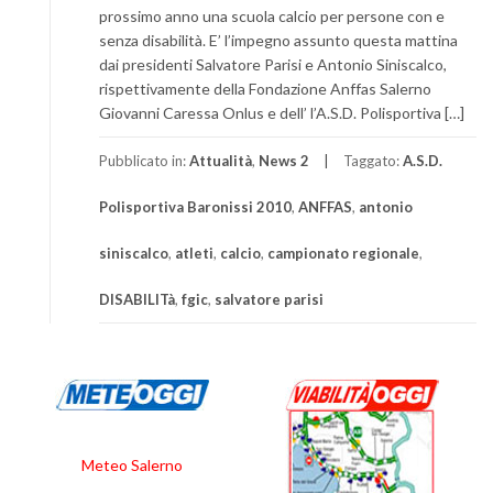
prossimo anno una scuola calcio per persone con e
senza disabilità. E’ l’impegno assunto questa mattina
dai presidenti Salvatore Parisi e Antonio Siniscalco,
rispettivamente della Fondazione Anffas Salerno
Giovanni Caressa Onlus e dell’ l’A.S.D. Polisportiva […]
Pubblicato in:
Attualità
,
News 2
Taggato:
A.S.D.
Polisportiva Baronissi 2010
,
ANFFAS
,
antonio
siniscalco
,
atleti
,
calcio
,
campionato regionale
,
DISABILITà
,
fgic
,
salvatore parisi
Meteo Salerno