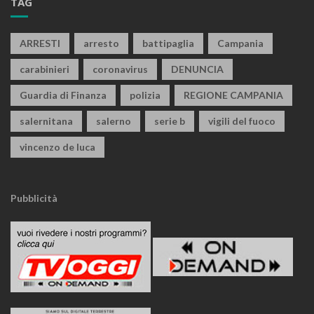
TAG
ARRESTI
arresto
battipaglia
Campania
carabinieri
coronavirus
DENUNCIA
Guardia di Finanza
polizia
REGIONE CAMPANIA
salernitana
salerno
serie b
vigili del fuoco
vincenzo de luca
Pubblicità