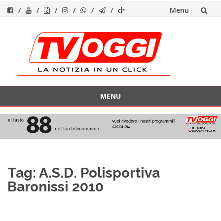
Menu
Vai
al
contenuto
MENU
Vai
al
contenuto
Tag:
A.S.D. Polisportiva
Baronissi 2010