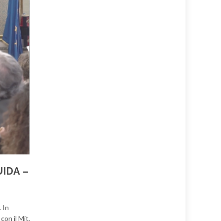
IDA –
. In
con il Mit,