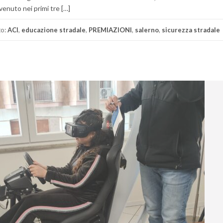
enuto nei primi tre […]
to:
ACI
,
educazione stradale
,
PREMIAZIONI
,
salerno
,
sicurezza stradale