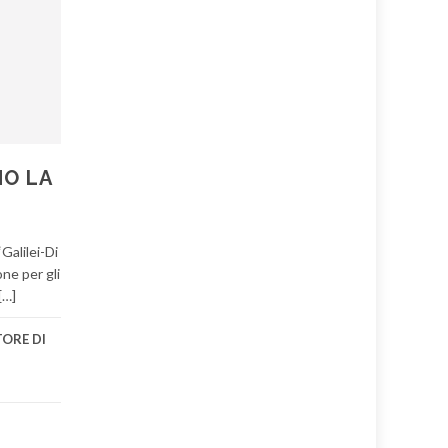
NO LA
Galilei-Di
one per gli
[…]
ORE DI