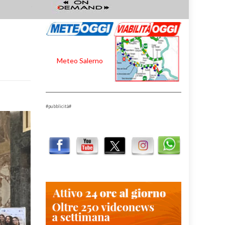
Meteo Salerno
#pubblicità#