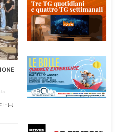
ZIONE
 lo
CI – […]