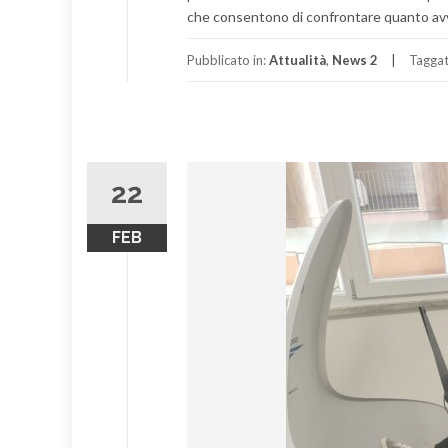
che consentono di confrontare quanto avv
Pubblicato in:
Attualità
,
News 2
Tagga
22
FEB