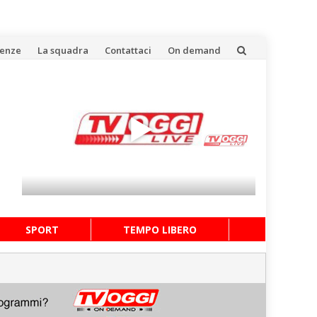
uenze
La squadra
Contattaci
On demand
SPORT
TEMPO LIBERO