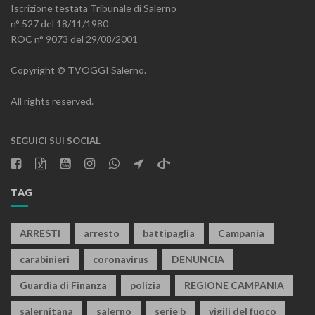
Iscrizione testata Tribunale di Salerno
n° 527 del 18/11/1980
ROC n° 9073 del 29/08/2001
Copyright © TVOGGI Salerno.
All rights reserved.
SEGUICI SUI SOCIAL
TAG
ARRESTI
arresto
battipaglia
Campania
carabinieri
coronavirus
DENUNCIA
Guardia di Finanza
polizia
REGIONE CAMPANIA
salernitana
salerno
serie b
vigili del fuoco