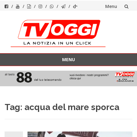
Menu
Vai
al
contenuto
MENU
Vai
al
contenuto
Tag:
acqua del mare sporca