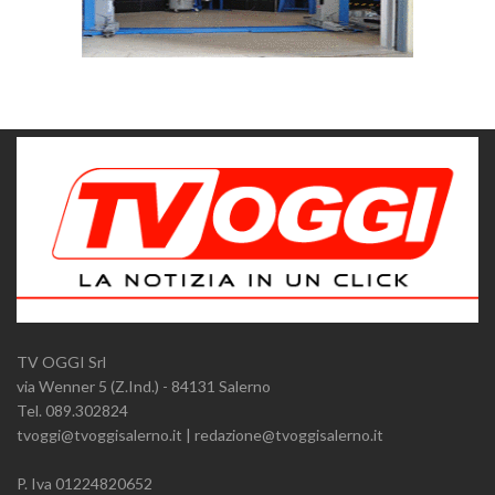
TV OGGI Srl
via Wenner 5 (Z.Ind.) - 84131 Salerno
Tel. 089.302824
tvoggi@tvoggisalerno.it | redazione@tvoggisalerno.it
P. Iva 01224820652