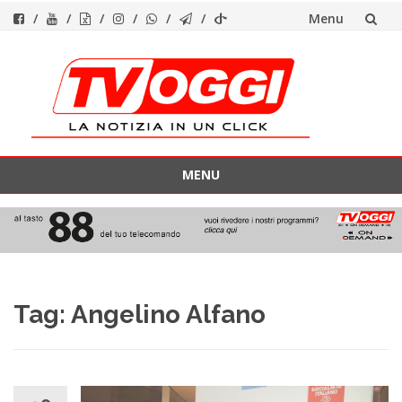
Menu
Vai
al
contenuto
MENU
Vai
al
contenuto
Tag:
Angelino Alfano