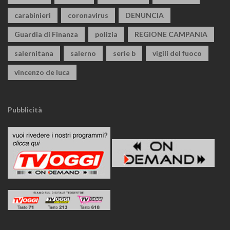
carabinieri
coronavirus
DENUNCIA
Guardia di Finanza
polizia
REGIONE CAMPANIA
salernitana
salerno
serie b
vigili del fuoco
vincenzo de luca
Pubblicità