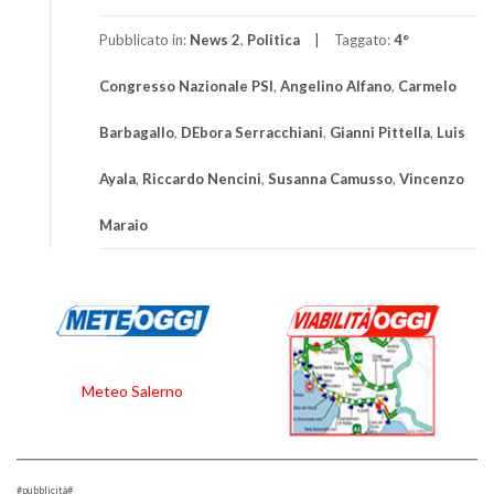
Pubblicato in:
News 2
,
Politica
Taggato:
4°
Congresso Nazionale PSI
,
Angelino Alfano
,
Carmelo
Barbagallo
,
DEbora Serracchiani
,
Gianni Pittella
,
Luis
Ayala
,
Riccardo Nencini
,
Susanna Camusso
,
Vincenzo
Maraio
Meteo Salerno
#pubblicità#