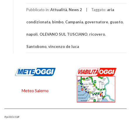
Pubblicato in:
Attualità
,
News 2
Taggato:
aria
condizionata
,
bimbo
,
Campania
,
governatore
,
guasto
,
napoli
,
OLEVANO SUL TUSCIANO
,
ricovero
,
Santobono
,
vincenzo de luca
Meteo Salerno
#pubblicità#