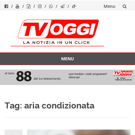
Menu
Vai
al
contenuto
MENU
Vai
al
contenuto
Tag:
aria condizionata