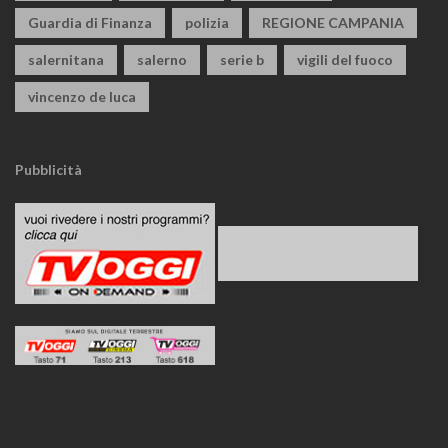
Guardia di Finanza
polizia
REGIONE CAMPANIA
salernitana
salerno
serie b
vigili del fuoco
vincenzo de luca
Pubblicità