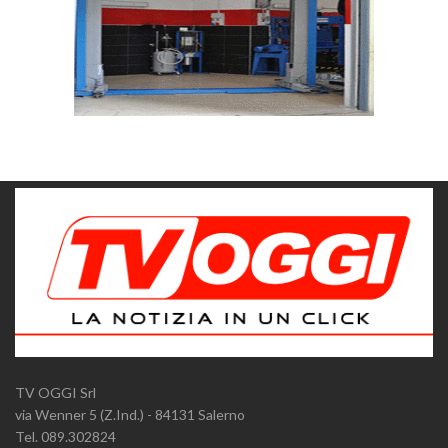
TV OGGI Srl
via Wenner 5 (Z.Ind.) - 84131 Salerno
Tel. 089.302824