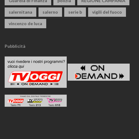
Guardia di Finanza
polizia
REGIONE CAMPANIA
salernitana
salerno
serie b
vigili del fuoco
vincenzo de luca
Pubblicità