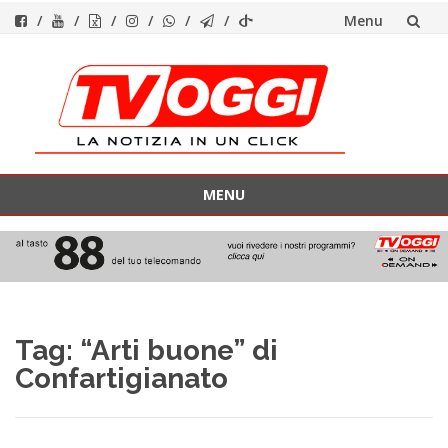
Menu
Vai
al
contenuto
MENU
Vai
al
contenuto
Tag:
“Arti buone” di
Confartigianato