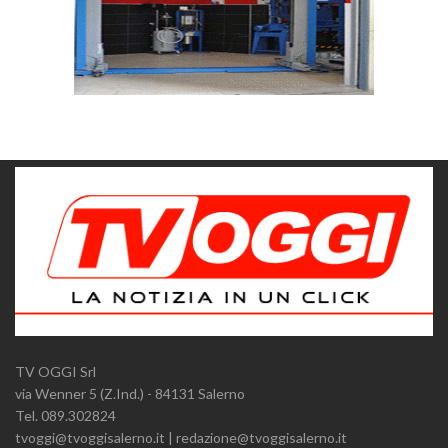
TV OGGI Srl
via Wenner 5 (Z.Ind.) - 84131 Salerno
Tel. 089.302824
tvoggi@tvoggisalerno.it | redazione@tvoggisalerno.it