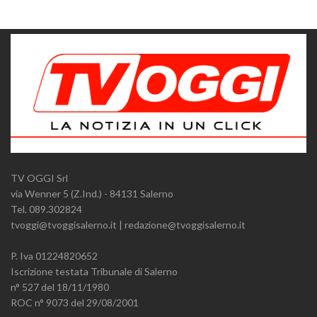
TV OGGI Srl
via Wenner 5 (Z.Ind.) - 84131 Salerno
Tel. 089.302824
tvoggi@tvoggisalerno.it | redazione@tvoggisalerno.it
P. Iva 01224820652
Iscrizione testata Tribunale di Salerno
n° 527 del 18/11/1980
ROC n° 9073 del 29/08/2001