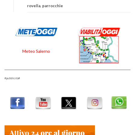
rovella
,
parrocchie
Meteo Salerno
#pubblicità#