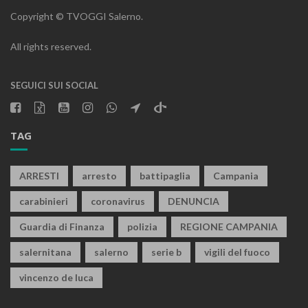
Copyright © TVOGGI Salerno.
All rights reserved.
SEGUICI SUI SOCIAL
TAG
ARRESTI
arresto
battipaglia
Campania
carabinieri
coronavirus
DENUNCIA
Guardia di Finanza
polizia
REGIONE CAMPANIA
salernitana
salerno
serie b
vigili del fuoco
vincenzo de luca