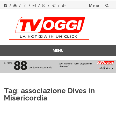
Menu
Vai
al
contenuto
MENU
Vai
al
contenuto
Tag:
associazione Dives in
Misericordia