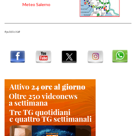
Meteo Salerno
#pubblicità#