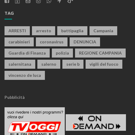
TAG
ARRESTI
arresto
battipaglia
Campania
carabinieri
coronavirus
DENUNCIA
Guardia di Finanza
polizia
REGIONE CAMPANIA
salernitana
salerno
serie b
vigili del fuoco
vincenzo de luca
Pubblicità