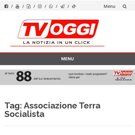
Menu
Vai
al
contenuto
MENU
Vai
al
contenuto
Tag:
Associazione Terra
Socialista