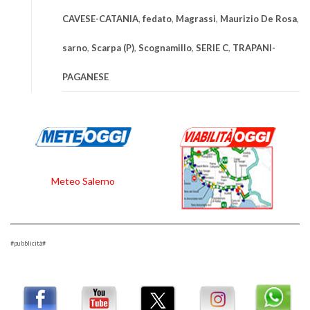
CAVESE-CATANIA
,
fedato
,
Magrassi
,
Maurizio De Rosa
,
sarno
,
Scarpa (P)
,
Scognamillo
,
SERIE C
,
TRAPANI-
PAGANESE
Meteo Salerno
#pubblicità#