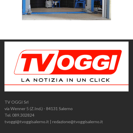
TV OGGI Srl
via Wenner 5 (Z.Ind.) - 84131 Salerno
Tel. 089.302824
tvoggi@tvoggisalerno.it | redazione@tvoggisalerno.it