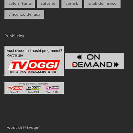
salernitana
salerno
serie b
vigili del fuoco
vincenzo de luca
Pubblicità
Tweet di @tvoggi