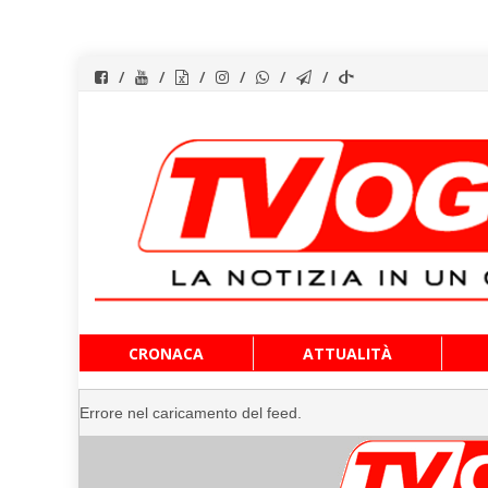
Vai
CRONACA
ATTUALITÀ
al
contenuto
Errore nel caricamento del feed.