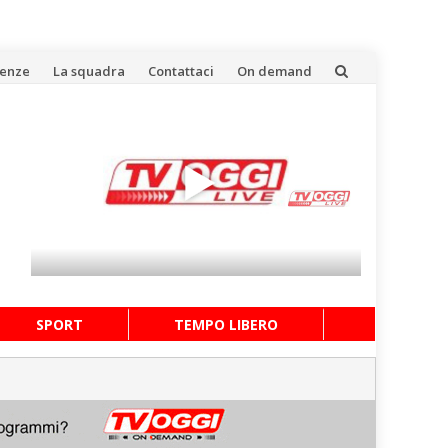
uenze
La squadra
Contattaci
On demand
SPORT
TEMPO LIBERO