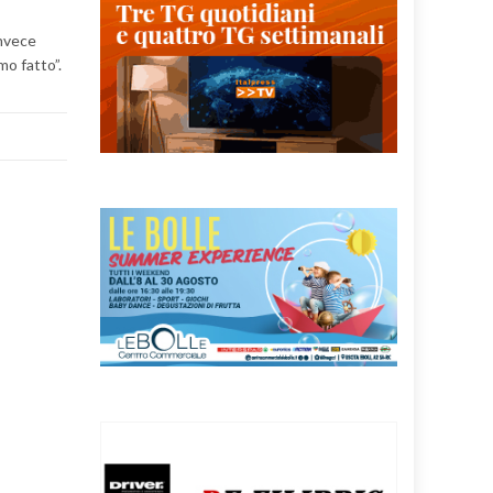
invece
mo fatto”.