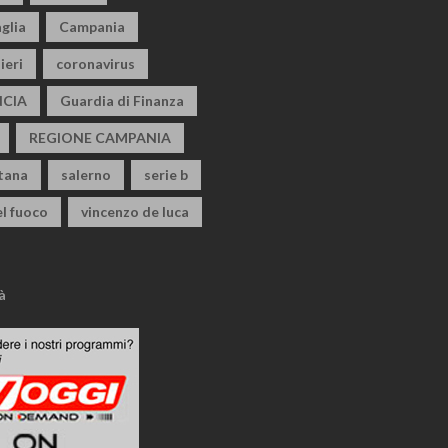
glia
Campania
ieri
coronavirus
CIA
Guardia di Finanza
REGIONE CAMPANIA
itana
salerno
serie b
el fuoco
vincenzo de luca
à