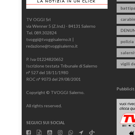
battipa
carabin
TV OGGI Srl
via Wenner 5 (Z.Ind.) - 84131 Salerno
DENUN
Tel. 089.302824
tvoggi@tvoggisalerno.it |
polizia
redazione@tvoggisalerno.it
salern
P. Iva 01224820652
vigili d
Iscrizione testata Tribunale di Salerno
n° 527 del 18/11/1980
ROC n° 9073 del 29/08/2001
Pubblicit
Copyright © TVOGGI Salerno.
All rights reserved.
SEGUICI SUI SOCIAL