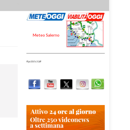
Meteo Salerno
#pubblicità#