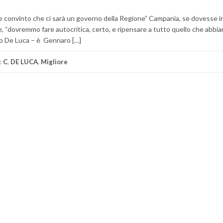
e convinto che ci sarà un governo della Regione” Campania, se dovesse 
rne, “dovremmo fare autocritica, certo, e ripensare a tutto quello che abbia
ado De Luca – è Gennaro […]
:
C
,
DE LUCA
,
Migliore