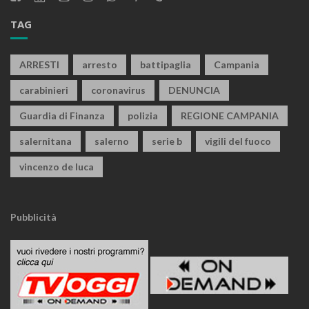
TAG
ARRESTI
arresto
battipaglia
Campania
carabinieri
coronavirus
DENUNCIA
Guardia di Finanza
polizia
REGIONE CAMPANIA
salernitana
salerno
serie b
vigili del fuoco
vincenzo de luca
Pubblicità