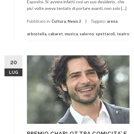
Esposito. Si avvera infatti così un suo desiderio, che
piu’ volte aveva tentato di portare avanti, non solo […]
Pubblicato in:
Cultura
,
News 2
Taggato:
arena
arbostella
,
cabaret
,
musica
,
salerno
,
spettacoli
,
teatro
20
LUG
PREMIO CHARLOT TRA COMICITA’ E