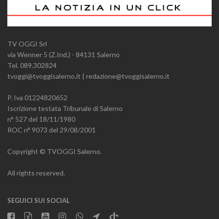
TV OGGI Srl
via Wenner 5 (Z.Ind.) - 84131 Salerno
Tel. 089.302824
tvoggi@tvoggisalerno.it | redazione@tvoggisalerno.it
P. Iva 01224820652
Iscrizione testata Tribunale di Salerno
n° 527 del 18/11/1980
ROC n° 9073 del 29/08/2001
Copyright © TVOGGI Salerno.
All rights reserved.
SEGUICI SUI SOCIAL