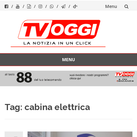
Menu
Vai
al
contenuto
MENU
Vai
al
contenuto
Tag:
cabina elettrica