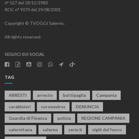
n° 527 del 18/11/1980
ROC n° 9073 del 29/08/2001
Copyright © TVOGGI Salerno.
All rights reserved.
SEGUICI SUI SOCIAL
TAG
ARRESTI
arresto
battipaglia
Campania
carabinieri
coronavirus
DENUNCIA
Guardia di Finanza
polizia
REGIONE CAMPANIA
salernitana
salerno
serie b
vigili del fuoco