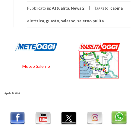
Pubblicato in:
Attualità
,
News 2
Taggato:
cabina
elettrica
,
guasto
,
salerno
,
salerno pulita
Meteo Salerno
#pubblicità#