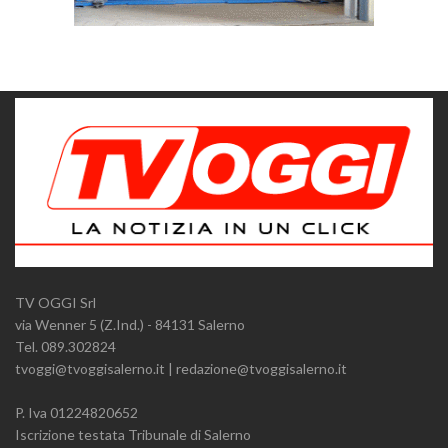
TV OGGI Srl
via Wenner 5 (Z.Ind.) - 84131 Salerno
Tel. 089.302824
tvoggi@tvoggisalerno.it | redazione@tvoggisalerno.it
P. Iva 01224820652
Iscrizione testata Tribunale di Salerno