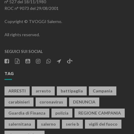
n° 527 del 18/11/1980
ROC n° 9073 del 29/08/2001
Copyright © TVOGGI Salerno.
All rights reserved.
SEGUICI SUI SOCIAL
TAG
ARRESTI
arresto
battipaglia
Campania
carabinieri
coronavirus
DENUNCIA
Guardia di Finanza
polizia
REGIONE CAMPANIA
salernitana
salerno
serie b
vigili del fuoco