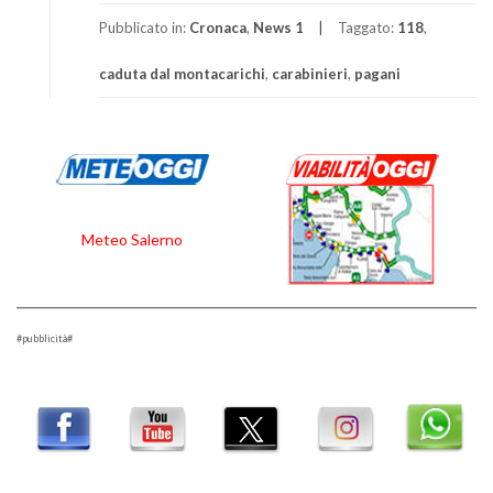
Pubblicato in:
Cronaca
,
News 1
Taggato:
118
,
caduta dal montacarichi
,
carabinieri
,
pagani
Meteo Salerno
#pubblicità#