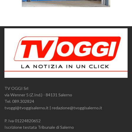
TV OGGI Srl
via Wenner 5 (Z.Ind.) - 84131 Salerno
Tel. 089.302824
tvoggi@tvoggisalerno.it | redazione@tvoggisalerno.it
P. Iva 01224820652
Iscrizione testata Tribunale di Salerno