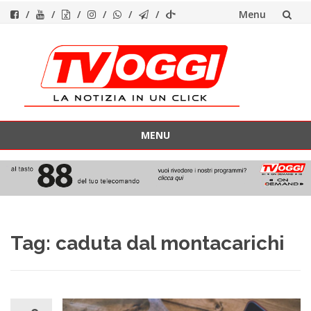
Menu
Vai
al
contenuto
MENU
Vai
al
contenuto
Tag:
caduta dal montacarichi