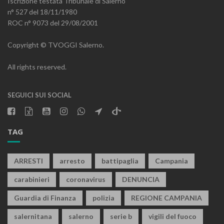
Iscrizione testata Tribunale di Salerno
n° 527 del 18/11/1980
ROC n° 9073 del 29/08/2001
Copyright © TVOGGI Salerno.
All rights reserved.
SEGUICI SUI SOCIAL
TAG
ARRESTI
arresto
battipaglia
Campania
carabinieri
coronavirus
DENUNCIA
Guardia di Finanza
polizia
REGIONE CAMPANIA
salernitana
salerno
serie b
vigili del fuoco