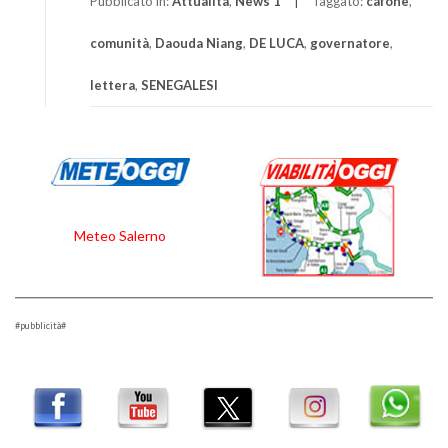
Pubblicato in:
Attualità
,
News 1
Taggato:
cafone
,
comunità
,
Daouda Niang
,
DE LUCA
,
governatore
,
lettera
,
SENEGALESI
Meteo Salerno
#pubblicità#