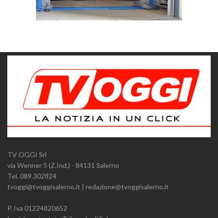
TV OGGI Srl
via Wenner 5 (Z.Ind.) - 84131 Salerno
Tel. 089.302824
tvoggi@tvoggisalerno.it | redazione@tvoggisalerno.it
P. Iva 01224820652