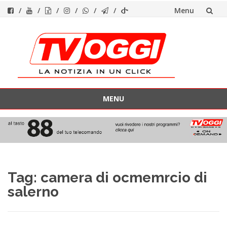
Menu
Vai
al
contenuto
MENU
Vai
al
contenuto
Tag:
camera di ocmemrcio di
salerno