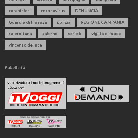
carabinieri
coronavirus
DENUNCIA
Guardia di Finanza
polizia
REGIONE CAMPANIA
salernitana
salerno
serie b
vigili del fuoco
vincenzo de luca
Pubblicità