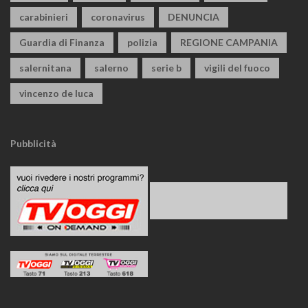
carabinieri
coronavirus
DENUNCIA
Guardia di Finanza
polizia
REGIONE CAMPANIA
salernitana
salerno
serie b
vigili del fuoco
vincenzo de luca
Pubblicità