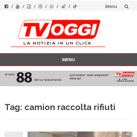
Menu
Vai
al
contenuto
MENU
Vai
al
contenuto
Tag:
camion raccolta rifiuti