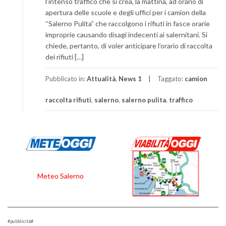
l’intenso traffico che si crea, la mattina, ad orario di
apertura delle scuole e degli uffici per i camion della
“Salerno Pulita” che raccolgono i rifiuti in fasce orarie
improprie causando disagi indecenti ai salernitani. Si
chiede, pertanto, di voler anticipare l’orario di raccolta
dei rifiuti […]
Pubblicato in:
Attualità
,
News 1
Taggato:
camion
raccolta rifiuti
,
salerno
,
salerno pulita
,
traffico
Meteo Salerno
#pubblicità#