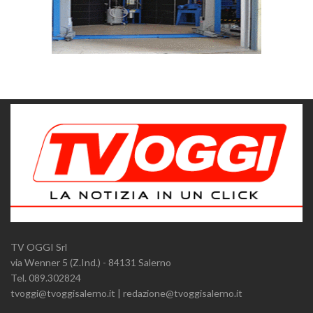
TV OGGI Srl
via Wenner 5 (Z.Ind.) - 84131 Salerno
Tel. 089.302824
tvoggi@tvoggisalerno.it | redazione@tvoggisalerno.it