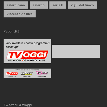
salernitana
salerno
serie b
vigili del fuoco
vincenzo de luca
Pubblicità
Tweet di @tvoggi