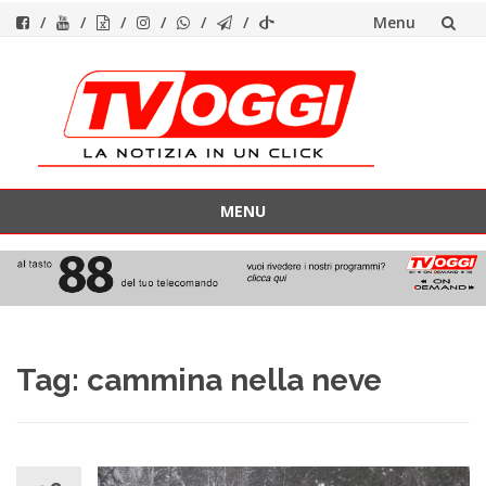
Menu
Vai
al
contenuto
MENU
Vai
al
contenuto
Tag:
cammina nella neve