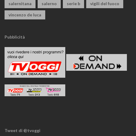
salernitana
salerno
serie b
vigili del fuoco
vincenzo de luca
Pubblicità
Tweet di @tvoggi