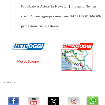
Pubblicato in:
Attualità
,
News 1
Taggato:
“Io non
rischio”
,
campagna prevenzione
,
PIAZZA PORTANOVA
,
protezione civile
,
salerno
Meteo Salerno
#pubblicità#