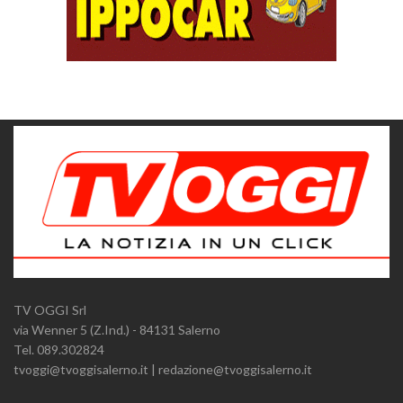
TV OGGI Srl
via Wenner 5 (Z.Ind.) - 84131 Salerno
Tel. 089.302824
tvoggi@tvoggisalerno.it | redazione@tvoggisalerno.it