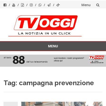
Menu
Vai
al
contenuto
MENU
Vai
al
contenuto
Tag:
campagna prevenzione