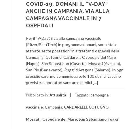
COVID-19, DOMANI IL “V-DAY”
ANCHE IN CAMPANIA. VIA ALLA
CAMPAGNA VACCINALE IN 7
OSPEDALI
Per il “V-Day”, il via alla campagna vaccinale
(Pfizer/BionTech) in programma domani, sono state
attivate sette postazioni in altrettanti ospedali della
Campania: Cotugno, Cardarelli, Ospedale del Mare
(Napoli); San Sebastiano (Caserta), Moscati (Avellino),
San Pio (Benevento), Ruggi d’Aragona (Salerno). In ogni
presidio saranno somministrate le 100 dosi di vaccino
previste, a operatori sanitari e medici […]
Pubblicato in:
Attualità
Taggato:
campagna
vaccinale
,
Campania
,
CARDARELLI
,
COTUGNO
,
Moscati
,
Ospedale del Mare; San Sebastiano
,
ruggi