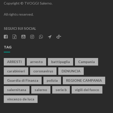
Copyright © TVOGGI Salerno.
All rights reserved.
SEGUICI SUI SOCIAL
TAG
ARRESTI
arresto
battipaglia
Campania
carabinieri
coronavirus
DENUNCIA
Guardia di Finanza
polizia
REGIONE CAMPANIA
salernitana
salerno
serie b
vigili del fuoco
vincenzo de luca