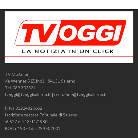
TV OGGI Srl
via Wenner 5 (Z.Ind.) - 84131 Salerno
Tel. 089.302824
tvoggi@tvoggisalerno.it | redazione@tvoggisalerno.it
P. Iva 01224820652
Iscrizione testata Tribunale di Salerno
n° 527 del 18/11/1980
ROC n° 9073 del 29/08/2001