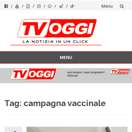
Menu
Vai
al
contenuto
MENU
Vai
al
contenuto
Tag:
campagna vaccinale