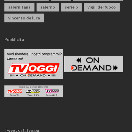
salernitana
salerno
serie b
vigili del fuoco
vincenzo de luca
Pubblicità
Tweet di @tvoggi