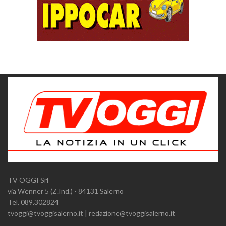
TV OGGI Srl
via Wenner 5 (Z.Ind.) - 84131 Salerno
Tel. 089.302824
tvoggi@tvoggisalerno.it | redazione@tvoggisalerno.it