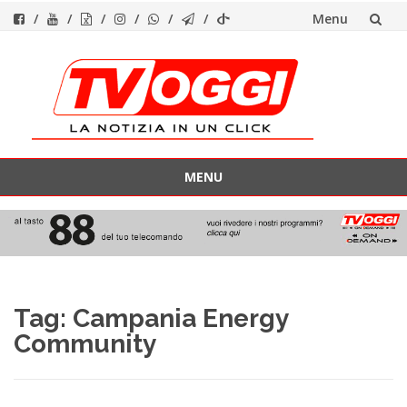
Menu
Vai
al
contenuto
MENU
Vai
al
contenuto
Tag:
Campania Energy
Community