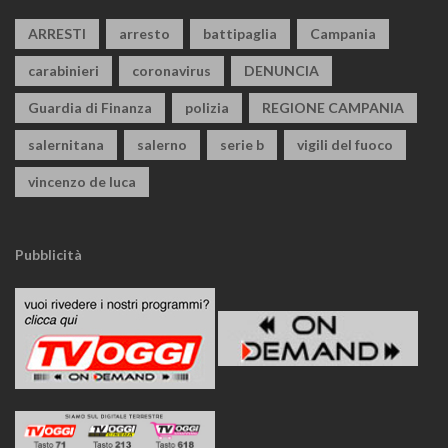
ARRESTI
arresto
battipaglia
Campania
carabinieri
coronavirus
DENUNCIA
Guardia di Finanza
polizia
REGIONE CAMPANIA
salernitana
salerno
serie b
vigili del fuoco
vincenzo de luca
Pubblicità