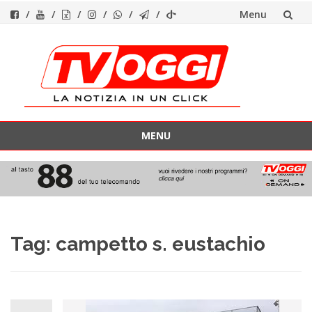
Menu
Vai
al
contenuto
MENU
Vai
al
contenuto
Tag:
campetto s. eustachio