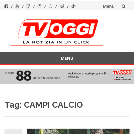
Menu
Vai
al
contenuto
MENU
Vai
al
contenuto
Tag:
CAMPI CALCIO