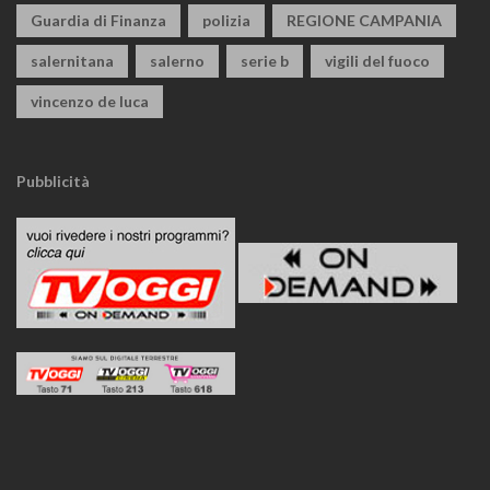
Guardia di Finanza
polizia
REGIONE CAMPANIA
salernitana
salerno
serie b
vigili del fuoco
vincenzo de luca
Pubblicità