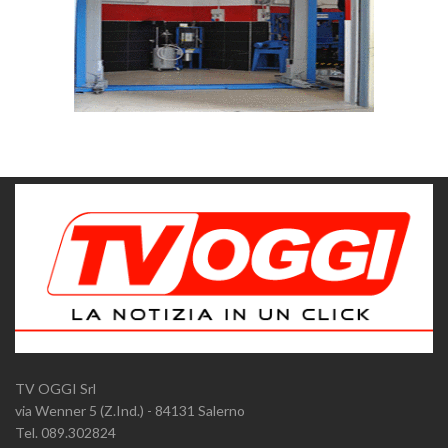
TV OGGI Srl
via Wenner 5 (Z.Ind.) - 84131 Salerno
Tel. 089.302824