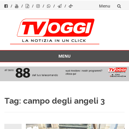
Menu
Vai
al
contenuto
MENU
Vai
al
contenuto
Tag:
campo degli angeli 3