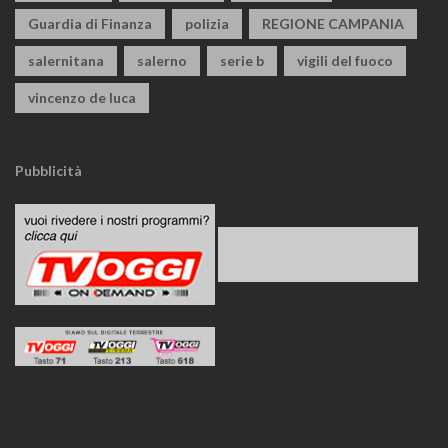
Guardia di Finanza
polizia
REGIONE CAMPANIA
salernitana
salerno
serie b
vigili del fuoco
vincenzo de luca
Pubblicità