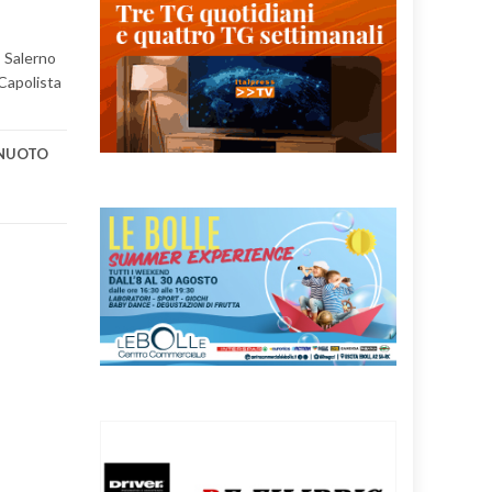
s Salerno
 Capolista
NUOTO