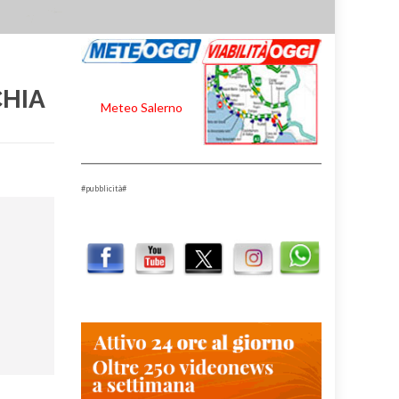
CHIA
Meteo Salerno
#pubblicità#