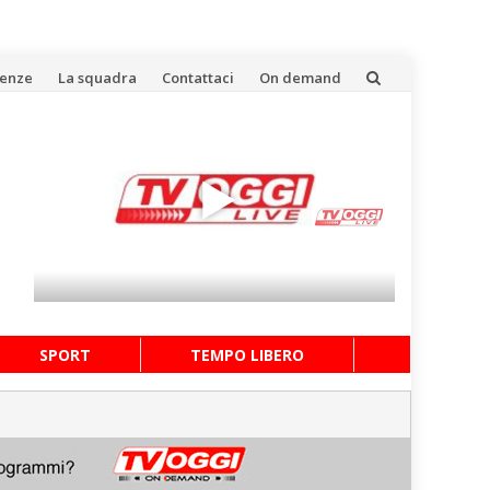
uenze
La squadra
Contattaci
On demand
SPORT
TEMPO LIBERO