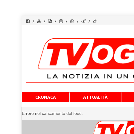
Vai
CRONACA
ATTUALITÀ
al
contenuto
Errore nel caricamento del feed.