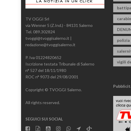
battipa
carabin
TV OGGI Srl
via Wenner 5 (Z.Ind.) - 84131 Salerno
DENUN
Tel. 089.302824
tvoggi@tvoggisalerno.it |
polizia
redazione@tvoggisalerno.it
salern
P. Iva 01224820652
vigili d
Iscrizione testata Tribunale di Salerno
n° 527 del 18/11/1980
ROC n° 9073 del 29/08/2001
Pubblicit
Copyright © TVOGGI Salerno.
All rights reserved.
SEGUICI SUI SOCIAL