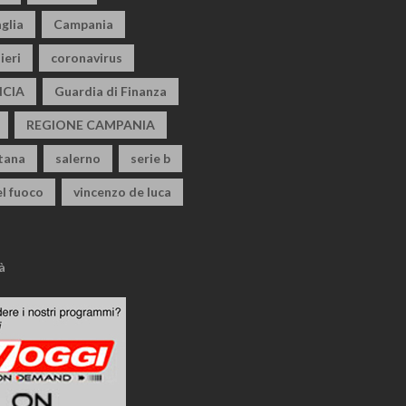
glia
Campania
ieri
coronavirus
CIA
Guardia di Finanza
REGIONE CAMPANIA
itana
salerno
serie b
el fuoco
vincenzo de luca
à