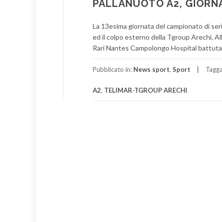
PALLANUOTO A2, GIORN
La 13esima giornata del campionato di seri
ed il colpo esterno della Tgroup Arechi. All
Rari Nantes Campolongo Hospital battuta co
Pubblicato in:
News sport
,
Sport
Tagg
A2
,
TELIMAR-TGROUP ARECHI