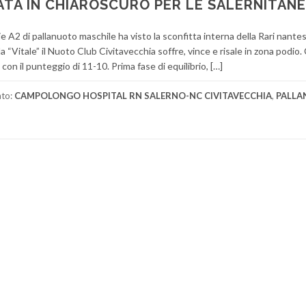
ATA IN CHIAROSCURO PER LE SALERNITANE
e A2 di pallanuoto maschile ha visto la sconfitta interna della Rari nante
a “Vitale” il Nuoto Club Civitavecchia soffre, vince e risale in zona podio.
n il punteggio di 11-10. Prima fase di equilibrio, […]
ato:
CAMPOLONGO HOSPITAL RN SALERNO-NC CIVITAVECCHIA
,
PALLA