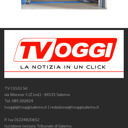
TV OGGI Srl
via Wenner 5 (Z.Ind.) - 84131 Salerno
Tel. 089.302824
tvoggi@tvoggisalerno.it | redazione@tvoggisalerno.it
P. Iva 01224820652
Iscrizione testata Tribunale di Salerno