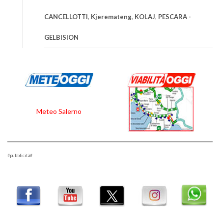
CANCELLOTTI
,
Kjeremateng
,
KOLAJ
,
PESCARA -
GELBISION
Meteo Salerno
#pubblicità#