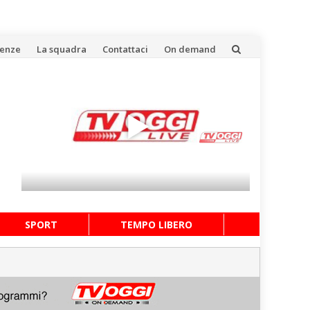
uenze
La squadra
Contattaci
On demand
SPORT
TEMPO LIBERO