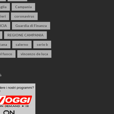
glia
Campania
ieri
coronavirus
CIA
Guardia di Finanza
REGIONE CAMPANIA
itana
salerno
serie b
el fuoco
vincenzo de luca
à