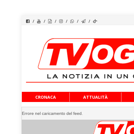
Vai
CRONACA
ATTUALITÀ
al
contenuto
Errore nel caricamento del feed.