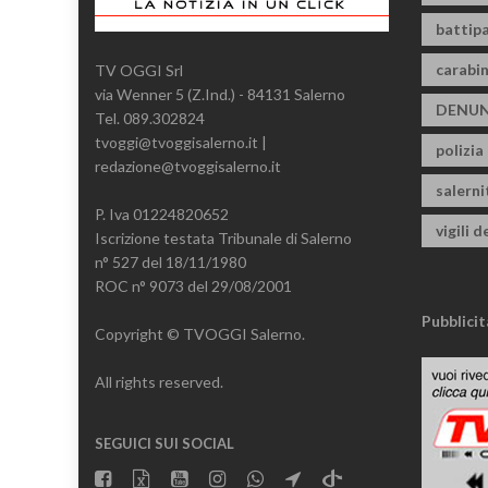
battipa
carabin
TV OGGI Srl
via Wenner 5 (Z.Ind.) - 84131 Salerno
DENUN
Tel. 089.302824
tvoggi@tvoggisalerno.it |
polizia
redazione@tvoggisalerno.it
salern
P. Iva 01224820652
vigili d
Iscrizione testata Tribunale di Salerno
n° 527 del 18/11/1980
ROC n° 9073 del 29/08/2001
Pubblicit
Copyright © TVOGGI Salerno.
All rights reserved.
SEGUICI SUI SOCIAL