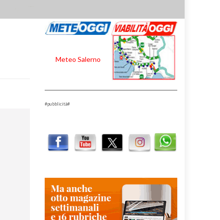
Meteo Salerno
#pubblicità#