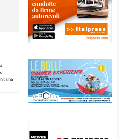
I
se
io
ni: una