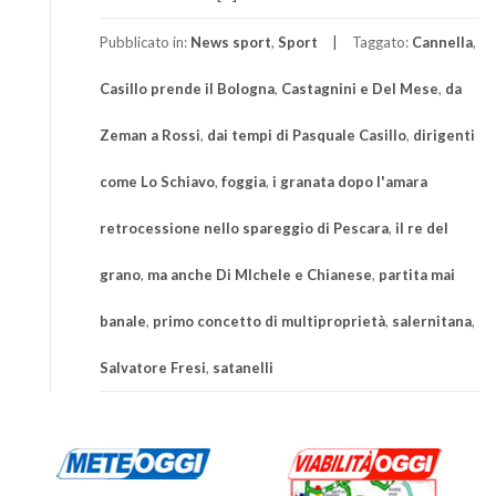
Pubblicato in:
News sport
,
Sport
Taggato:
Cannella
,
Casillo prende il Bologna
,
Castagnini e Del Mese
,
da
Zeman a Rossi
,
dai tempi di Pasquale Casillo
,
dirigenti
come Lo Schiavo
,
foggia
,
i granata dopo l'amara
retrocessione nello spareggio di Pescara
,
il re del
grano
,
ma anche Di MIchele e Chianese
,
partita mai
banale
,
primo concetto di multiproprietà
,
salernitana
,
Salvatore Fresi
,
satanelli