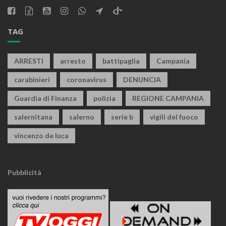
TAG
ARRESTI
arresto
battipaglia
Campania
carabinieri
coronavirus
DENUNCIA
Guardia di Finanza
polizia
REGIONE CAMPANIA
salernitana
salerno
serie b
vigili del fuoco
vincenzo de luca
Pubblicità