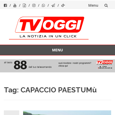
Menu
Vai
al
contenuto
MENU
Vai
al
contenuto
Tag:
CAPACCIO PAESTUMù