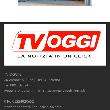
TV OGGI Srl
via Wenner 5 (Z.Ind.) - 84131 Salerno
Tel. 089.302824
tvoggi@tvoggisalerno.it | redazione@tvoggisalerno.it
P. Iva 01224820652
Iscrizione testata Tribunale di Salerno