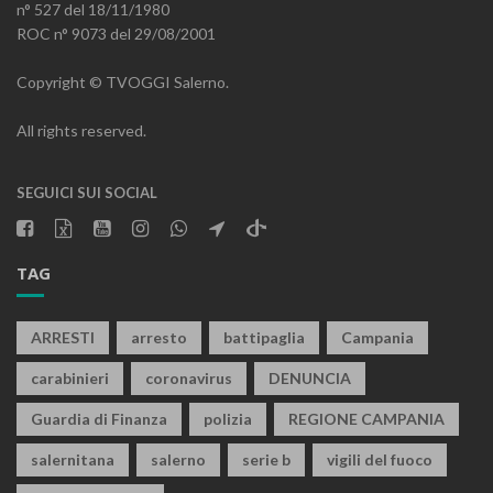
n° 527 del 18/11/1980
ROC n° 9073 del 29/08/2001
Copyright © TVOGGI Salerno.
All rights reserved.
SEGUICI SUI SOCIAL
TAG
ARRESTI
arresto
battipaglia
Campania
carabinieri
coronavirus
DENUNCIA
Guardia di Finanza
polizia
REGIONE CAMPANIA
salernitana
salerno
serie b
vigili del fuoco