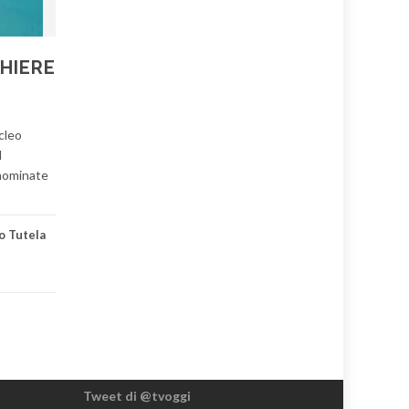
HIERE
cleo
l
enominate
o Tutela
Tweet di @tvoggi