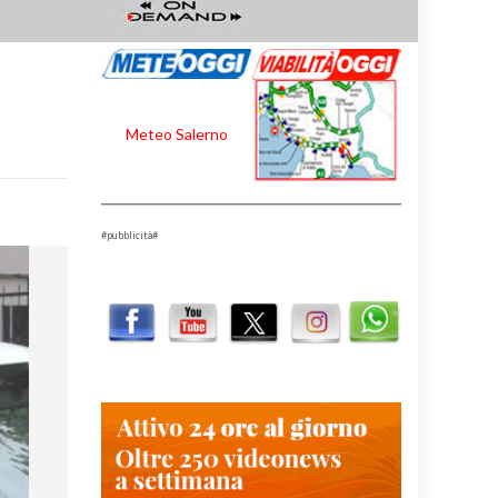
Meteo Salerno
#pubblicità#