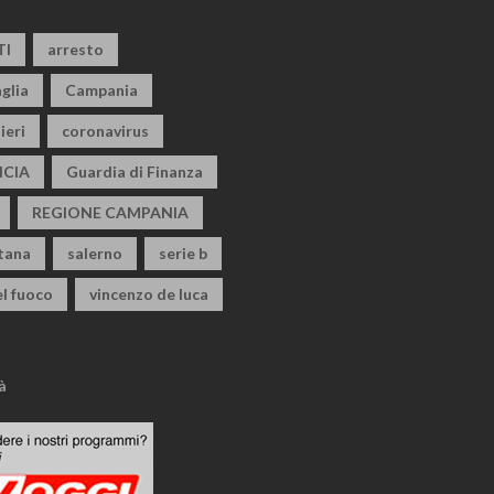
TI
arresto
glia
Campania
ieri
coronavirus
CIA
Guardia di Finanza
REGIONE CAMPANIA
itana
salerno
serie b
el fuoco
vincenzo de luca
à