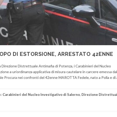
OPO DI ESTORSIONE, ARRESTATO 42ENNE
la Direzione Distrettuale Antimafia di Potenza, i Carabinieri del Nucleo
ione a un’ordinanza applicativa di misura cautelare in carcere emessa da
cale Procura nei confronti del 42enne MAROTTA Fedele, nato a Polla e di 
o:
Carabinieri del Nucleo Investigativo di Salerno
,
Direzione Distrettua