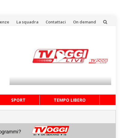
uenze
La squadra
Contattaci
On demand
SPORT
TEMPO LIBERO