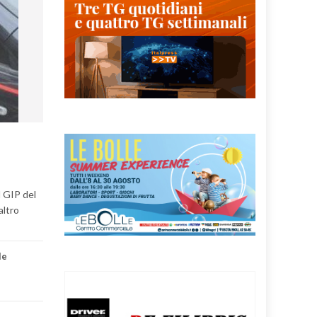
l GIP del
altro
le