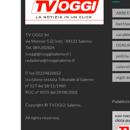
ARRES
battipa
carabin
TV OGGI Srl
via Wenner 5 (Z.Ind.) - 84131 Salerno
DENUN
Tel. 089.302824
tvoggi@tvoggisalerno.it |
polizia
redazione@tvoggisalerno.it
salern
P. Iva 01224820652
vigili d
Iscrizione testata Tribunale di Salerno
n° 527 del 18/11/1980
ROC n° 9073 del 29/08/2001
Pubblicit
Copyright © TVOGGI Salerno.
All rights reserved.