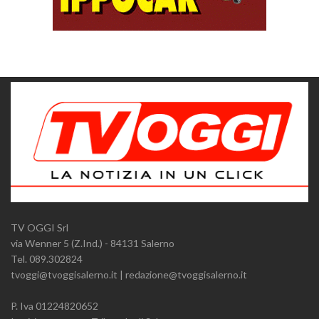
TV OGGI Srl
via Wenner 5 (Z.Ind.) - 84131 Salerno
Tel. 089.302824
tvoggi@tvoggisalerno.it | redazione@tvoggisalerno.it
P. Iva 01224820652