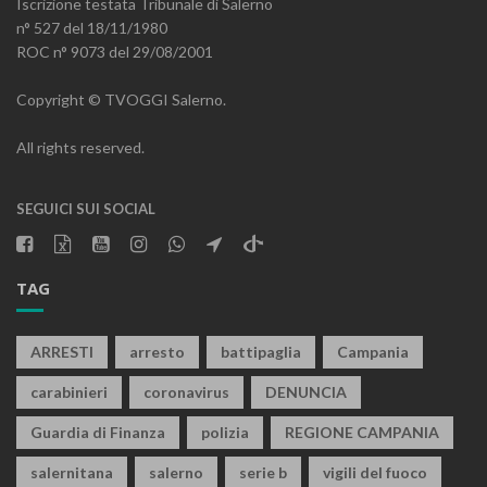
Iscrizione testata Tribunale di Salerno
n° 527 del 18/11/1980
ROC n° 9073 del 29/08/2001
Copyright © TVOGGI Salerno.
All rights reserved.
SEGUICI SUI SOCIAL
TAG
ARRESTI
arresto
battipaglia
Campania
carabinieri
coronavirus
DENUNCIA
Guardia di Finanza
polizia
REGIONE CAMPANIA
salernitana
salerno
serie b
vigili del fuoco