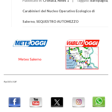
Pubblicato in:
Cronaca
,
News 1
Taggato:
battipaglia
,
Carabinieri del Nucleo Operativo Ecologico di
Salerno
,
SEQUESTRO AUTOMEZZO
Meteo Salerno
#pubblicità#