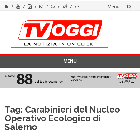
Menu
Vai
al
contenuto
MENU
Vai
al
contenuto
Tag:
Carabinieri del Nucleo
Operativo Ecologico di
Salerno