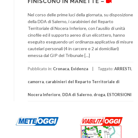
FINISCONO IN MANETTE –
Nel corso delle prime luci della giornata, su disposizione
della DDA di Salerno, i carabinieri del Reparto
Territoriale di Nocera Inferiore, con l’ausilio di unità
cinofile ed il supporto aereo di un elicottero, hanno
eseguito eseguendo un’ ordinanza applicativa di misure
cautelari personali (4 in carcere e 2 ai domiciliari)
emessa dal GIP del Tribunale […]
Pubblicato in:
Cronaca
,
Evidenza
Taggato:
ARRESTI
,
camorra
,
carabinieri del Reparto Territoriale di
Nocera Inferiore
,
DDA di Salerno
,
droga
,
ESTORSIONI