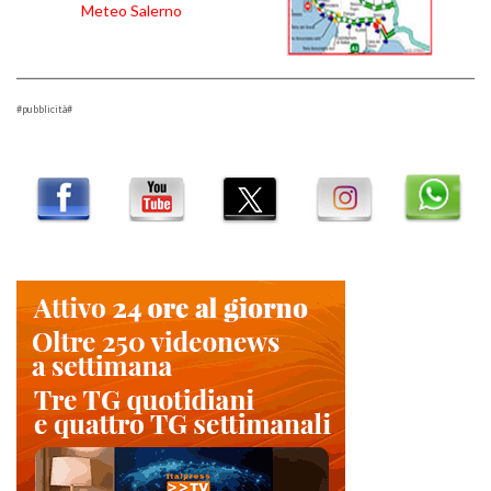
Meteo Salerno
#pubblicità#