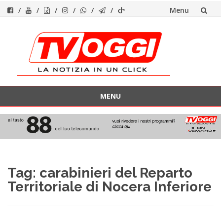
Menu
Vai
al
contenuto
MENU
Vai
al
contenuto
Tag:
carabinieri del Reparto
Territoriale di Nocera Inferiore