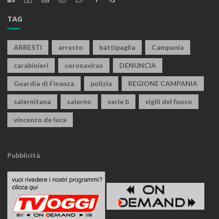
TAG
ARRESTI
arresto
battipaglia
Campania
carabinieri
coronavirus
DENUNCIA
Guardia di Finanza
polizia
REGIONE CAMPANIA
salernitana
salerno
serie b
vigili del fuoco
vincenzo de luca
Pubblicità