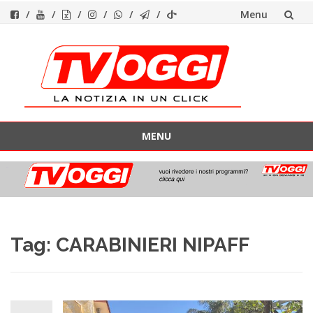
Menu
Vai
al
contenuto
MENU
Vai
al
contenuto
Tag:
CARABINIERI NIPAFF