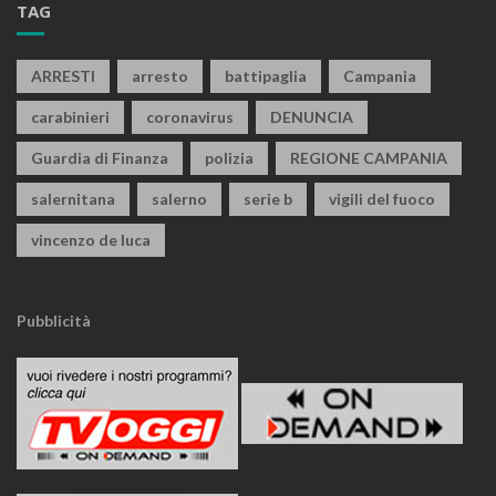
TAG
ARRESTI
arresto
battipaglia
Campania
carabinieri
coronavirus
DENUNCIA
Guardia di Finanza
polizia
REGIONE CAMPANIA
salernitana
salerno
serie b
vigili del fuoco
vincenzo de luca
Pubblicità