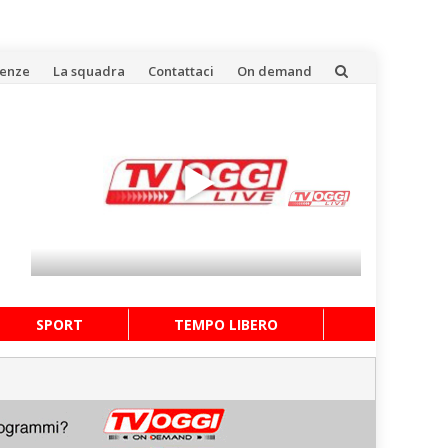
uenze
La squadra
Contattaci
On demand
SPORT
TEMPO LIBERO