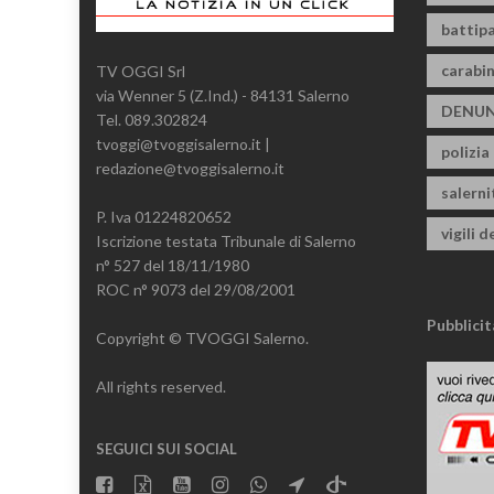
battipa
carabin
TV OGGI Srl
via Wenner 5 (Z.Ind.) - 84131 Salerno
DENUN
Tel. 089.302824
tvoggi@tvoggisalerno.it |
polizia
redazione@tvoggisalerno.it
salern
P. Iva 01224820652
vigili d
Iscrizione testata Tribunale di Salerno
n° 527 del 18/11/1980
ROC n° 9073 del 29/08/2001
Pubblicit
Copyright © TVOGGI Salerno.
All rights reserved.
SEGUICI SUI SOCIAL