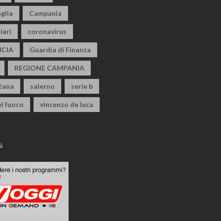
glia
Campania
ieri
coronavirus
CIA
Guardia di Finanza
REGIONE CAMPANIA
itana
salerno
serie b
el fuoco
vincenzo de luca
à