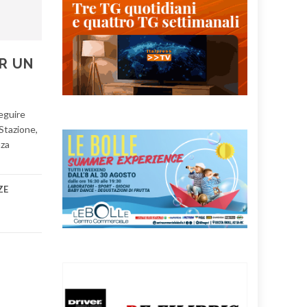
ER UN
eguire
 Stazione,
nza
ZE