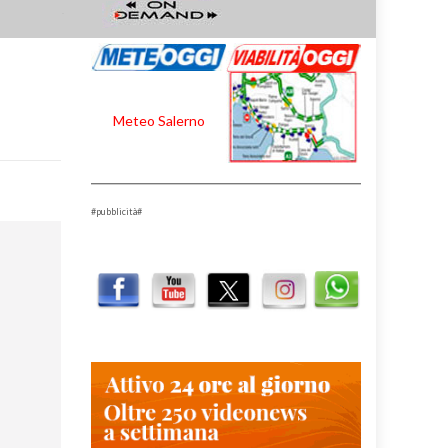
Meteo Salerno
#pubblicità#