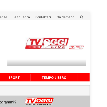
uenze
La squadra
Contattaci
On demand
SPORT
TEMPO LIBERO