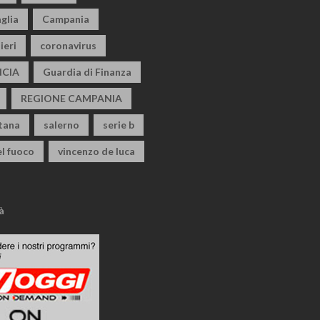
glia
Campania
ieri
coronavirus
CIA
Guardia di Finanza
REGIONE CAMPANIA
itana
salerno
serie b
el fuoco
vincenzo de luca
à