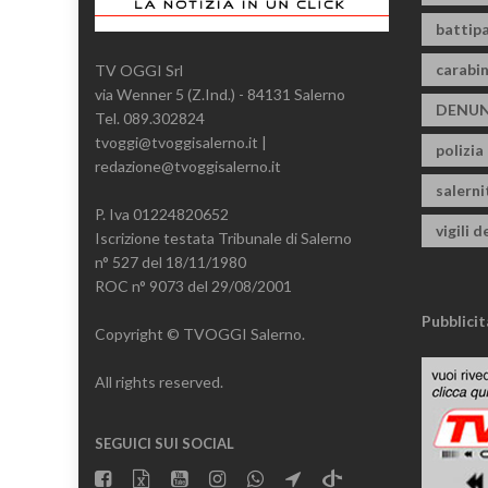
battipa
carabin
TV OGGI Srl
via Wenner 5 (Z.Ind.) - 84131 Salerno
DENUN
Tel. 089.302824
tvoggi@tvoggisalerno.it |
polizia
redazione@tvoggisalerno.it
salern
P. Iva 01224820652
vigili d
Iscrizione testata Tribunale di Salerno
n° 527 del 18/11/1980
ROC n° 9073 del 29/08/2001
Pubblicit
Copyright © TVOGGI Salerno.
All rights reserved.
SEGUICI SUI SOCIAL