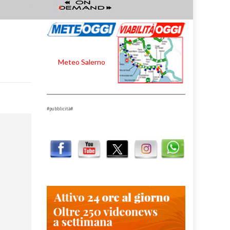
Meteo Salerno
#pubblicità#