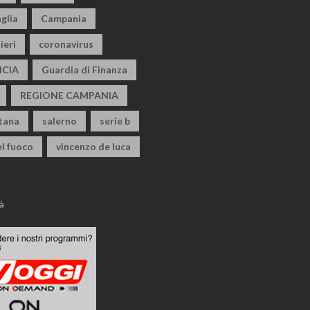
glia
Campania
ieri
coronavirus
CIA
Guardia di Finanza
REGIONE CAMPANIA
itana
salerno
serie b
el fuoco
vincenzo de luca
à