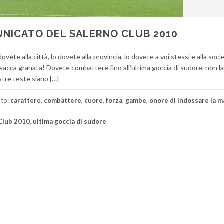
UNICATO DEL SALERNO CLUB 2010
vete alla città, lo dovete alla provincia, lo dovete a voi stessi e alla soci
casacca granata! Dovete combattere fino all’ultima goccia di sudore, non l
tre teste siano […]
ato:
carattere
,
combattere
,
cuore
,
forza
,
gambe
,
onore di indossare la m
Club 2010
,
ultima goccia di sudore