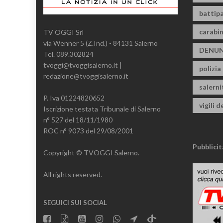
battipa
carabin
TV OGGI Srl
via Wenner 5 (Z.Ind.) - 84131 Salerno
DENUN
Tel. 089.302824
tvoggi@tvoggisalerno.it |
polizia
redazione@tvoggisalerno.it
salern
P. Iva 01224820652
vigili d
Iscrizione testata Tribunale di Salerno
n° 527 del 18/11/1980
ROC n° 9073 del 29/08/2001
Pubblicit
Copyright © TVOGGI Salerno.
All rights reserved.
SEGUICI SUI SOCIAL