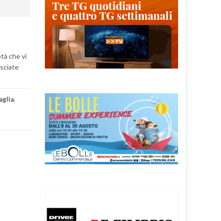
età che vi
asciate
aglia
,