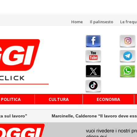
Vai
Home
Il palinsesto
Le freq
al
contenuto
POLITICA
CULTURA
ECONOMIA
avoro”
Marcinelle, Calderone “Il lavoro deve essere più