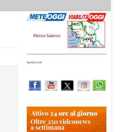
Meteo Salerno
#pubblicità#