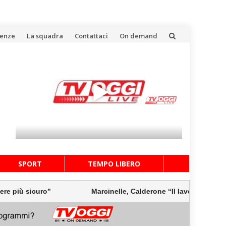
uenze
La squadra
Contattaci
On demand
SPORT
TEMPO LIBERO
 sicuro”
Marcinelle, Calderone “Il lavoro deve essere p