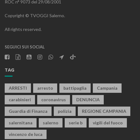
ROC n° 9073 del 29/08/2001
Copyright © TVOGGI Salerno.
All rights reserved.
SEGUICI SUI SOCIAL
TAG
ARRESTI
arresto
battipaglia
Campania
carabinieri
coronavirus
DENUNCIA
Guardia di Finanza
polizia
REGIONE CAMPANIA
salernitana
salerno
serie b
vigili del fuoco
vincenzo de luca