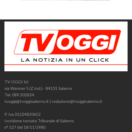
TV OGGI Srl
via Wenner 5 (Z.Ind.) - 84131 Salerno
Tel. 089.302824
tvoggi@tvoggisalerno.it | redazione@tvoggisalerno.it
P. Iva 01224820652
Iscrizione testata Tribunale di Salerno
n° 527 del 18/11/1980