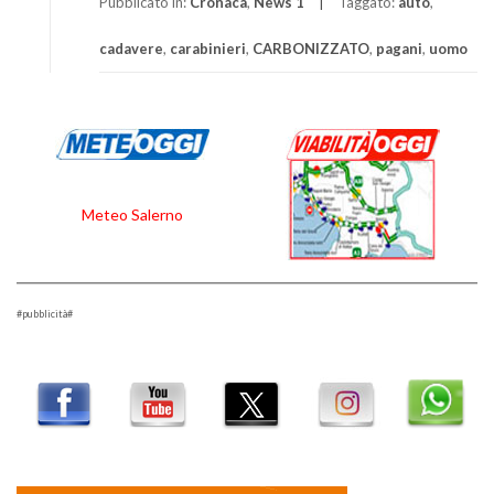
Pubblicato in:
Cronaca
,
News 1
Taggato:
auto
,
cadavere
,
carabinieri
,
CARBONIZZATO
,
pagani
,
uomo
Meteo Salerno
#pubblicità#