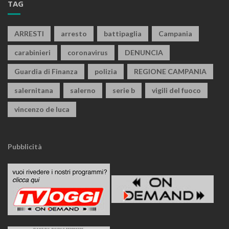
TAG
ARRESTI
arresto
battipaglia
Campania
carabinieri
coronavirus
DENUNCIA
Guardia di Finanza
polizia
REGIONE CAMPANIA
salernitana
salerno
serie b
vigili del fuoco
vincenzo de luca
Pubblicità