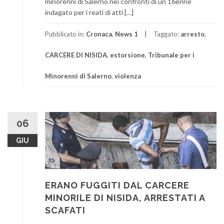
minorenni di Salerno nei confronti di un 16enne
indagato per i reati di atti […]
Pubblicato in:
Cronaca
,
News 1
Taggato:
arresto
,
CARCERE DI NISIDA
,
estorsione
,
Tribunale per i
Minorenni di Salerno
,
violenza
06
GIU
ERANO FUGGITI DAL CARCERE
MINORILE DI NISIDA, ARRESTATI A
SCAFATI