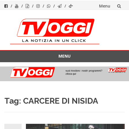
Menu
Vai
al
contenuto
MENU
Vai
al
contenuto
Tag:
CARCERE DI NISIDA