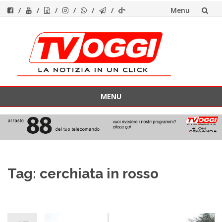
Menu
Vai
al
contenuto
MENU
Vai
al
contenuto
Tag:
cerchiata in rosso