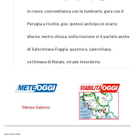
in rosso
,
concomitanza con le luminarie
,
gara con il
Perugia a rischio
,
gos
,
ipotesi anticipo in orario
diurno
,
metro chiusa
,
nella riunione si è parlato anche
di Salernitana-Foggia
,
questura
,
salernitana
,
settimana di Natale
,
strade interdette
Meteo Salerno
#pubblicità#