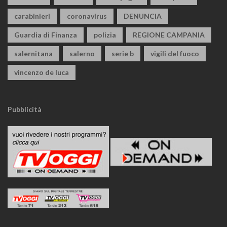
carabinieri
coronavirus
DENUNCIA
Guardia di Finanza
polizia
REGIONE CAMPANIA
salernitana
salerno
serie b
vigili del fuoco
vincenzo de luca
Pubblicità