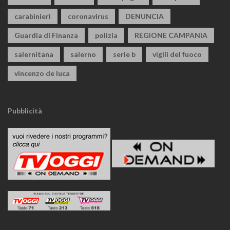
carabinieri
coronavirus
DENUNCIA
Guardia di Finanza
polizia
REGIONE CAMPANIA
salernitana
salerno
serie b
vigili del fuoco
vincenzo de luca
Pubblicità