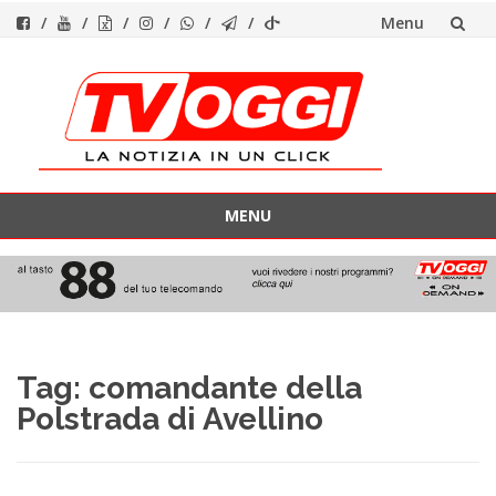
Menu
Vai
al
contenuto
MENU
Vai
al
contenuto
Tag:
comandante della
Polstrada di Avellino