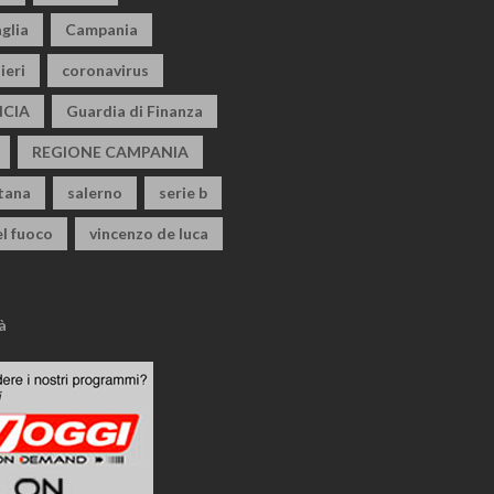
glia
Campania
ieri
coronavirus
CIA
Guardia di Finanza
REGIONE CAMPANIA
itana
salerno
serie b
el fuoco
vincenzo de luca
à