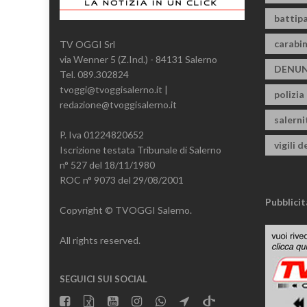
battipa
carabin
TV OGGI Srl
via Wenner 5 (Z.Ind.) - 84131 Salerno
DENUN
Tel. 089.302824
tvoggi@tvoggisalerno.it |
polizia
redazione@tvoggisalerno.it
salern
P. Iva 01224820652
vigili d
Iscrizione testata Tribunale di Salerno
n° 527 del 18/11/1980
ROC n° 9073 del 29/08/2001
Pubblicit
Copyright © TVOGGI Salerno.
All rights reserved.
SEGUICI SUI SOCIAL