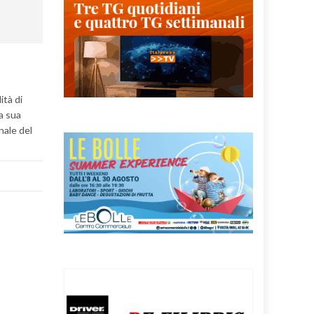
ità di
la sua
nale del