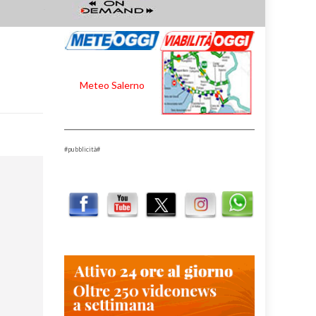
Meteo Salerno
#pubblicità#