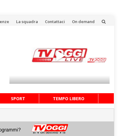
uenze
La squadra
Contattaci
On demand
SPORT
TEMPO LIBERO