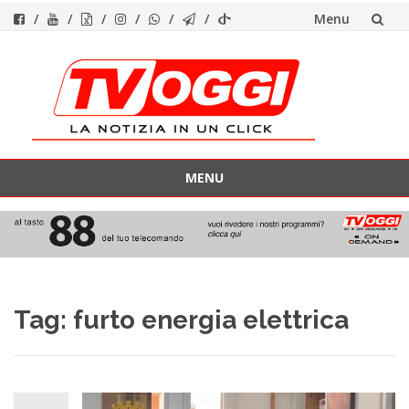
Menu
Vai
al
contenuto
MENU
Vai
al
contenuto
Tag:
furto energia elettrica