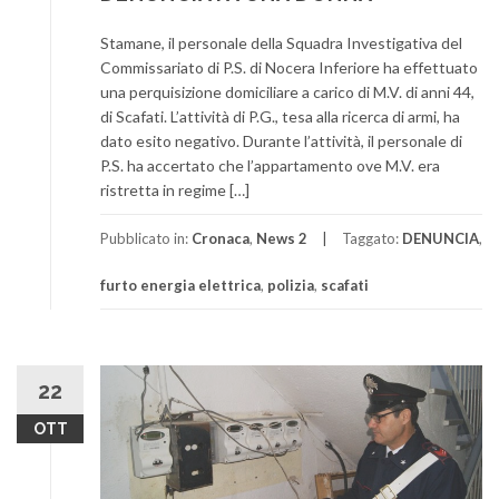
Stamane, il personale della Squadra Investigativa del
Commissariato di P.S. di Nocera Inferiore ha effettuato
una perquisizione domiciliare a carico di M.V. di anni 44,
di Scafati. L’attività di P.G., tesa alla ricerca di armi, ha
dato esito negativo. Durante l’attività, il personale di
P.S. ha accertato che l’appartamento ove M.V. era
ristretta in regime […]
Pubblicato in:
Cronaca
,
News 2
Taggato:
DENUNCIA
,
furto energia elettrica
,
polizia
,
scafati
22
OTT