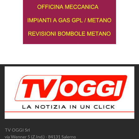
TV OGGI Srl
via Wenner 5 (Z.Ind.) - 84131 Salerno