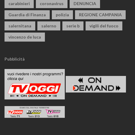
carabinieri
coronavirus
DENUNCIA
Guardia di Finanza
polizia
REGIONE CAMPANIA
salernitana
salerno
serie b
vigili del fuoco
vincenzo de luca
Pubblicità