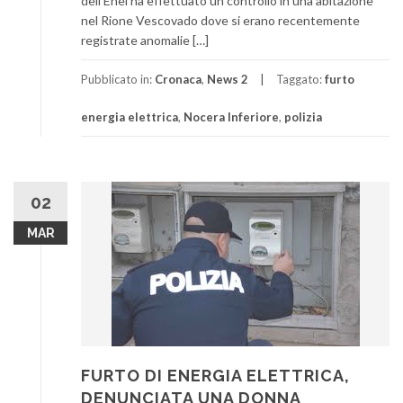
dell’Enel ha effettuato un controllo in una abitazione
nel Rione Vescovado dove si erano recentemente
registrate anomalie […]
Pubblicato in:
Cronaca
,
News 2
Taggato:
furto
energia elettrica
,
Nocera Inferiore
,
polizia
02
MAR
FURTO DI ENERGIA ELETTRICA,
DENUNCIATA UNA DONNA