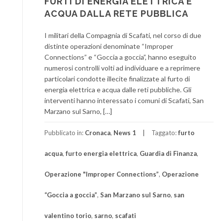
FURTI DI ENERGIA ELETTRICA E
ACQUA DALLA RETE PUBBLICA
I militari della Compagnia di Scafati, nel corso di due
distinte operazioni denominate “Improper
Connections” e “Goccia a goccia”, hanno eseguito
numerosi controlli volti ad individuare e a reprimere
particolari condotte illecite finalizzate al furto di
energia elettrica e acqua dalle reti pubbliche. Gli
interventi hanno interessato i comuni di Scafati, San
Marzano sul Sarno, […]
Pubblicato in:
Cronaca
,
News 1
Taggato:
furto
acqua
,
furto energia elettrica
,
Guardia di Finanza
,
Operazione "Improper Connections”
,
Operazione
“Goccia a goccia”
,
San Marzano sul Sarno
,
san
valentino torio
,
sarno
,
scafati