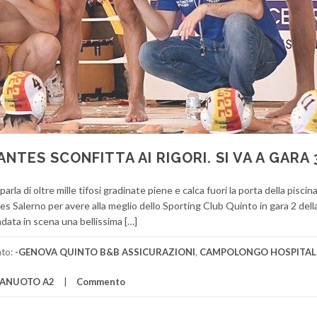
NTES SCONFITTA AI RIGORI. SI VA A GARA 
rla di oltre mille tifosi gradinate piene e calca fuori la porta della pisci
s Salerno per avere alla meglio dello Sporting Club Quinto in gara 2 della
andata in scena una bellissima […]
ato:
-GENOVA QUINTO B&B ASSICURAZIONI
,
CAMPOLONGO HOSPITAL
LANUOTO A2
Commento