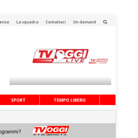
uenze
La squadra
Contattaci
On demand
SPORT
TEMPO LIBERO