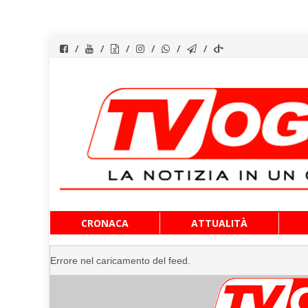
Vai
CRONACA
ATTUALITÀ
al
contenuto
Errore nel caricamento del feed.