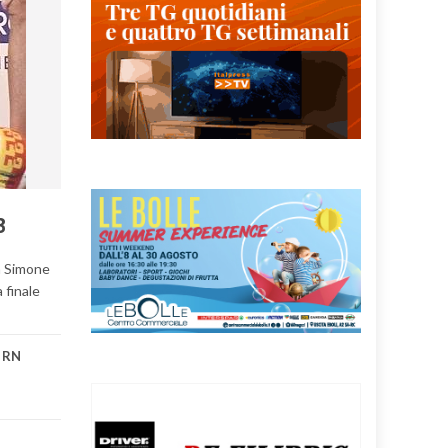
3
na Simone
 finale
 RN