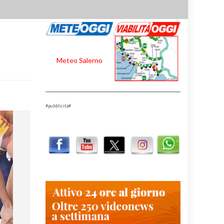
Meteo Salerno
#pubblicità#