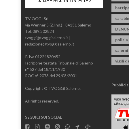
battipa
carabin
TV OGGI Srl
via Wenner 5 (Z.Ind.) - 84131 Salerno
DENUN
Tel. 089.302824
tvoggi@tvoggisalerno.it |
polizia
redazione@tvoggisalerno.it
salern
P. Iva 01224820652
vigili d
Iscrizione testata Tribunale di Salerno
n° 527 del 18/11/1980
ROC n° 9073 del 29/08/2001
Pubblicit
Copyright © TVOGGI Salerno.
All rights reserved.
SEGUICI SUI SOCIAL