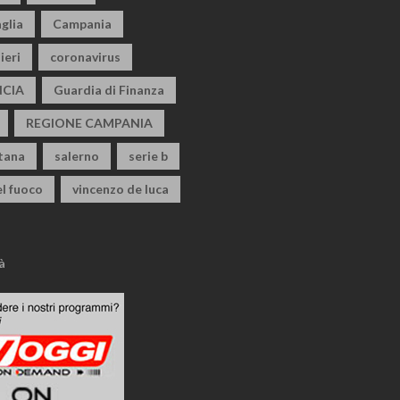
glia
Campania
ieri
coronavirus
CIA
Guardia di Finanza
REGIONE CAMPANIA
itana
salerno
serie b
el fuoco
vincenzo de luca
à