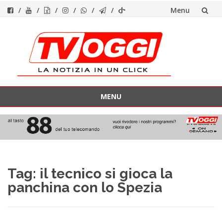
Menu
Vai
al
contenuto
MENU
Vai
al
contenuto
Tag:
il tecnico si gioca la
panchina con lo Spezia