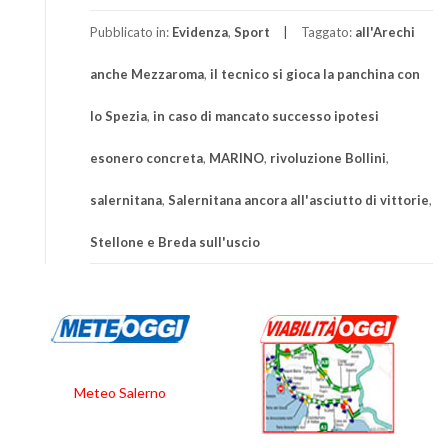
Pubblicato in:
Evidenza
,
Sport
Taggato:
all'Arechi
anche Mezzaroma
,
il tecnico si gioca la panchina con
lo Spezia
,
in caso di mancato successo ipotesi
esonero concreta
,
MARINO
,
rivoluzione Bollini
,
salernitana
,
Salernitana ancora all'asciutto di vittorie
,
Stellone e Breda sull'uscio
Meteo Salerno