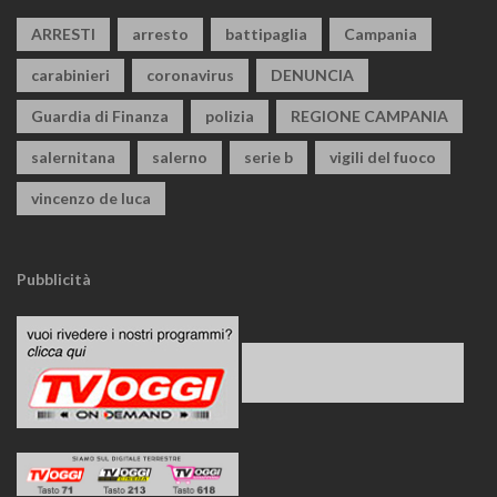
ARRESTI
arresto
battipaglia
Campania
carabinieri
coronavirus
DENUNCIA
Guardia di Finanza
polizia
REGIONE CAMPANIA
salernitana
salerno
serie b
vigili del fuoco
vincenzo de luca
Pubblicità